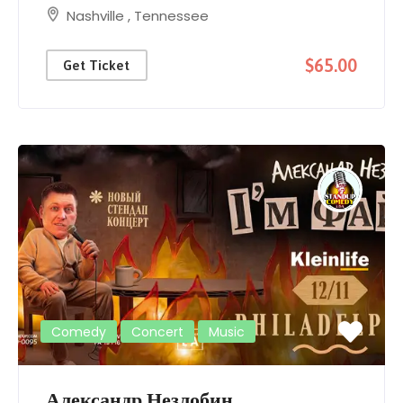
Nashville
,
Tennessee
$65.00
Get Ticket
Comedy
Concert
Music
Александр Незлобин