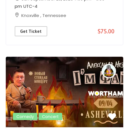
pm
UTC-4
Knoxville
,
Tennessee
$75.00
Get Ticket
Comedy
Concert