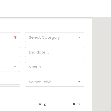
Select Category
Select Job2
A-Z
×