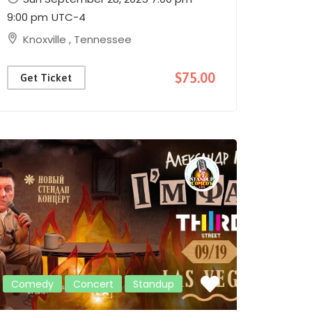
9:00 pm
UTC-4
Knoxville
,
Tennessee
$75.00
Get Ticket
Comedy
Concert
Standup