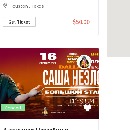
Houston
,
Texas
$50.00
Get Ticket
Concert
Александр Незлобин в