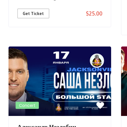
$25.00
Get Ticket
Concert
Александр Незлобин