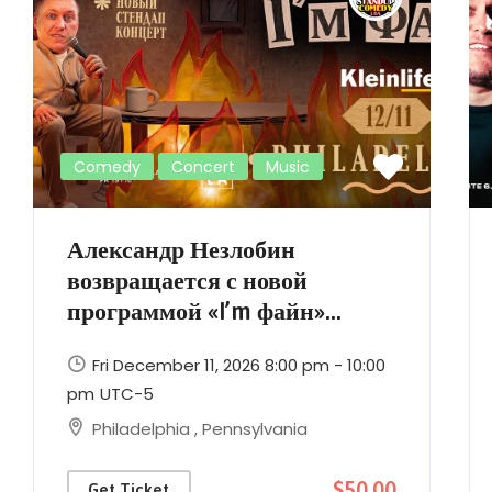
Comedy
Concert
Music
Александр Незлобин
возвращается с новой
программой «I’m файн»...
Fri December 11, 2026 8:00 pm - 10:00
pm
UTC-5
Philadelphia
,
Pennsylvania
$50.00
Get Ticket