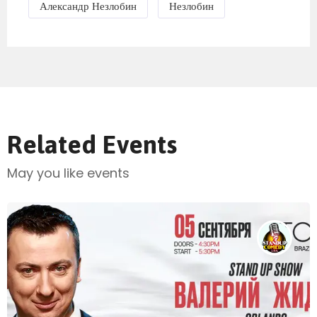
Александр Незлобин
Незлобин
Send Mail
Related Events
May you like events