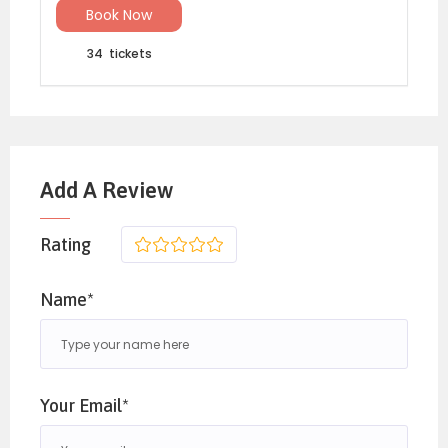
Book Now
34
tickets
Add A Review
Rating
1
2
3
4
5
Name*
Your Email*