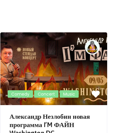
Comedy
Concert
Music
Александр Незлобин новая
программа I’M ФАЙН
Washington DC