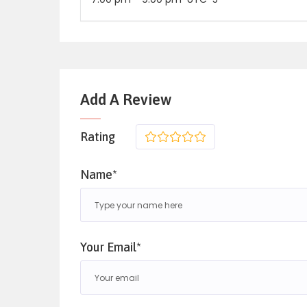
Add A Review
Rating
1
2
3
4
5
Name*
Your Email*