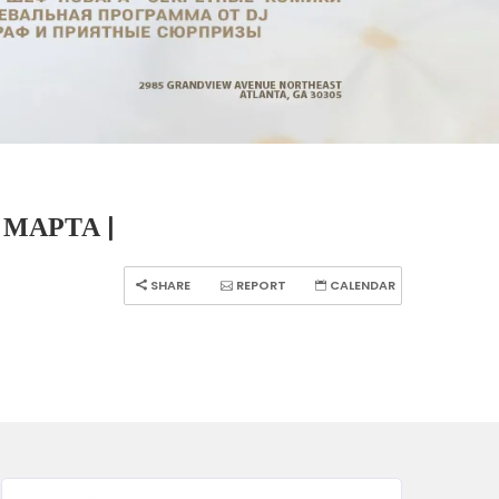
МАРТА |
SHARE
REPORT
CALENDAR