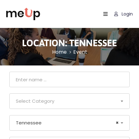
Login
Home
Listing
LOCATION:
TENNESSEE
Home
Event
Page
Blog
Select Category
Tennessee
×